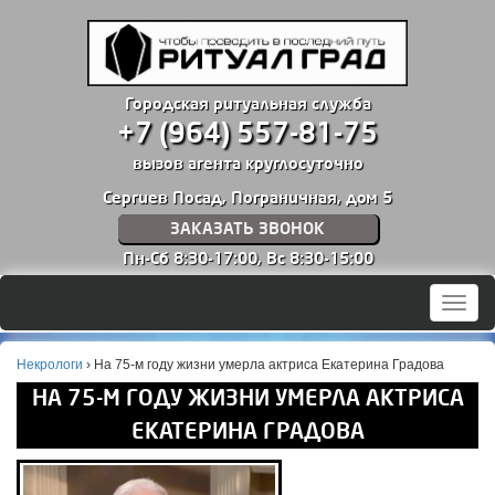
Городская ритуальная служба
+7 (964) 557-81-75
вызов агента круглосуточно
Сергиев Посад, Пограничная, дом 5
ЗАКАЗАТЬ ЗВОНОК
Пн-Сб 8:30-17:00,
Вс 8:30-15:00
Мен
Некрологи
›
На 75-м году жизни умерла актриса Екатерина Градова
НА 75-М ГОДУ ЖИЗНИ УМЕРЛА АКТРИСА
ЕКАТЕРИНА ГРАДОВА