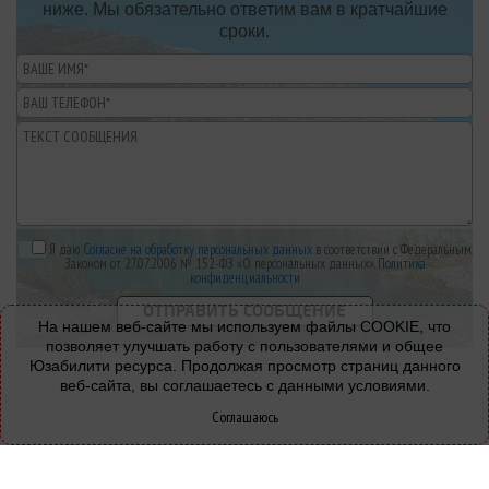
ниже. Мы обязательно ответим вам в кратчайшие
сроки.
Я даю
Согласие на обработку персональных данных
в соответствии с Федеральным
Законом от 27.07.2006 № 152-ФЗ «О персональных данных».
Политика
конфиденциальности
На нашем веб-сайте мы используем файлы COOKIE, что
позволяет улучшать работу с пользователями и общее
Юзабилити ресурса. Продолжая просмотр страниц данного
веб-сайта, вы соглашаетесь с данными условиями.
Соглашаюсь
© 2008-2026 - Все права защищены.