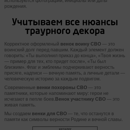
используются фотографии, инициалы или даты
рождения.
Учитываем все нюансы
траурного декора
Корректное оформленый
венок воину СВО
— это
воинский долг перед павшим. Каждый элемент должен
говорить: «Ты выполнил приказ до конца», «Твоя жизнь
— пример для тех, кто придет после», «Ты был
близким». Флаг и эмблемы подчеркивают верность
присяге, надписи — вечную память, а личные детали —
человеческую историю за каждым подвигом.
Современные
венки похороны СВО
— это
памятники, которые напоминают миру: герои не
исчезают в пепле боев.
Венок участнику СВО
— это
живая память.
Мы создаем
венки для СВО
— те, что останутся в
памяти как символы верности Родине и вечной славы.