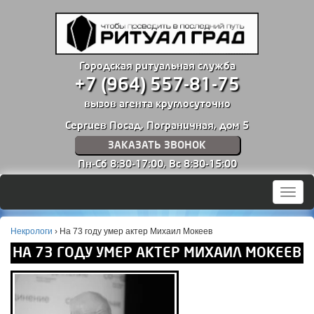
Городская ритуальная служба
+7 (964) 557-81-75
вызов агента круглосуточно
Сергиев Посад, Пограничная, дом 5
ЗАКАЗАТЬ ЗВОНОК
Пн-Сб 8:30-17:00,
Вс 8:30-15:00
Мен
Некрологи
›
На 73 году умер актер Михаил Мокеев
НА 73 ГОДУ УМЕР АКТЕР МИХАИЛ МОКЕЕВ