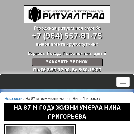
Городская ритуальная служба
+7 (964) 557-81-75
вызов агента круглосуточно
Сергиев Посад, Пограничная, дом 5
ЗАКАЗАТЬ ЗВОНОК
Пн-Сб 8:30-17:00,
Вс 8:30-15:00
Мен
Некрологи
›
На 87-м году жизни умерла Нина Григорьева
НА 87-М ГОДУ ЖИЗНИ УМЕРЛА НИНА
ГРИГОРЬЕВА