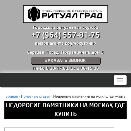
Городская ритуальная служба
+7 (964) 557-81-75
вызов агента круглосуточно
Сергиев Посад, Пограничная, дом 5
ЗАКАЗАТЬ ЗВОНОК
Пн-Сб 8:30-17:00,
Вс 8:30-15:00
Мен
Главная
›
Полезные статьи
›
Недорогие памятники на могилу, где купить
НЕДОРОГИЕ ПАМЯТНИКИ НА МОГИЛУ, ГДЕ
КУПИТЬ