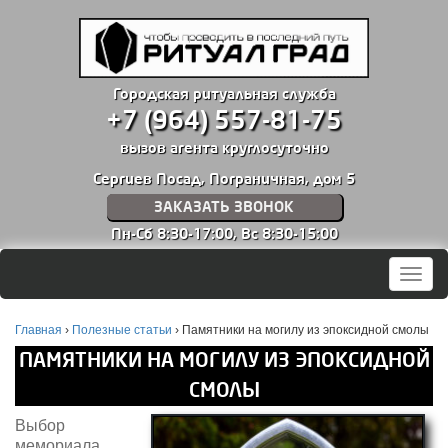
Городская ритуальная служба
+7 (964) 557-81-75
вызов агента круглосуточно
Сергиев Посад, Пограничная, дом 5
ЗАКАЗАТЬ ЗВОНОК
Пн-Сб 8:30-17:00,
Вс 8:30-15:00
Мен
Главная
›
Полезные статьи
›
Памятники на могилу из эпоксидной смолы
ПАМЯТНИКИ НА МОГИЛУ ИЗ ЭПОКСИДНОЙ
СМОЛЫ
Выбор
мемориала