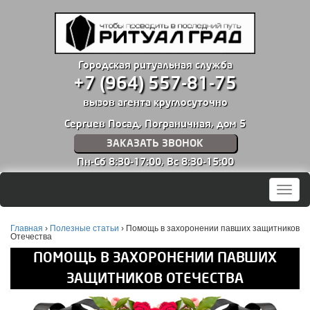
Городская ритуальная служба
+7 (964) 557-81-75
вызов агента круглосуточно
Сергиев Посад, Пограничная, дом 5
ЗАКАЗАТЬ ЗВОНОК
Пн-Сб 8:30-17:00,
Вс 8:30-15:00
Мен
Главная
›
Полезные статьи
›
Помощь в захоронении павших защитников
Отечества
ПОМОЩЬ В ЗАХОРОНЕНИИ ПАВШИХ
ЗАЩИТНИКОВ ОТЕЧЕСТВА