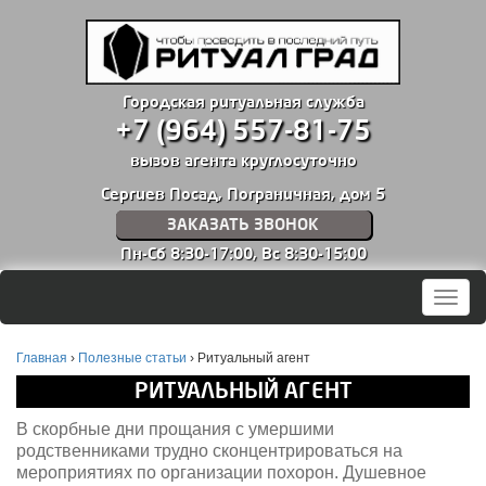
Городская ритуальная служба
+7 (964) 557-81-75
вызов агента круглосуточно
Сергиев Посад, Пограничная, дом 5
ЗАКАЗАТЬ ЗВОНОК
Пн-Сб 8:30-17:00,
Вс 8:30-15:00
Мен
Главная
›
Полезные статьи
›
Ритуальный агент
РИТУАЛЬНЫЙ АГЕНТ
В скорбные дни прощания с умершими
родственниками трудно сконцентрироваться на
мероприятиях по организации похорон. Душевное