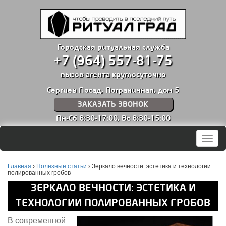
Городская ритуальная служба
+7 (964) 557-81-75
вызов агента круглосуточно
Сергиев Посад, Пограничная, дом 5
ЗАКАЗАТЬ ЗВОНОК
Пн-Сб 8:30-17:00,
Вс 8:30-15:00
Мен
Главная
›
Полезные статьи
›
Зеркало вечности: эстетика и технологии
полированных гробов
ЗЕРКАЛО ВЕЧНОСТИ: ЭСТЕТИКА И
ТЕХНОЛОГИИ ПОЛИРОВАННЫХ ГРОБОВ
В современной