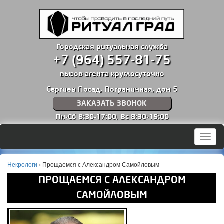
Городская ритуальная служба
+7 (964) 557-81-75
вызов агента круглосуточно
Сергиев Посад, Пограничная, дом 5
ЗАКАЗАТЬ ЗВОНОК
Пн-Сб 8:30-17:00,
Вс 8:30-15:00
Мен
Некрологи
›
Прощаемся с Александром Самойловым
ПРОЩАЕМСЯ С АЛЕКСАНДРОМ
САМОЙЛОВЫМ