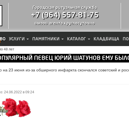
Городская ритуальная служба
+7 (964) 557-81-75
вызов агента круглосуточно
ВО
УСЛУГИ
ПАМЯТНИКИ
КАТАЛОГ
КЛАДБИЩА
ПО
о 48 лет
ОПУЛЯРНЫЙ ПЕВЕЦ ЮРИЙ ШАТУНОВ ЕМУ БЫЛО
го на 23 июня из-за обширного инфаркта скончался советский и р
о: 24.06.2022 в 09:24