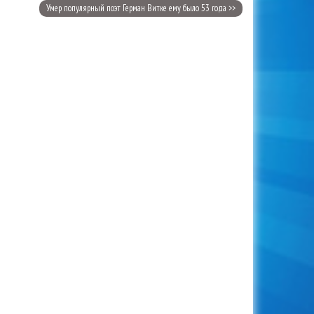
Умер популярный поэт Герман Витке ему было 53 года >>