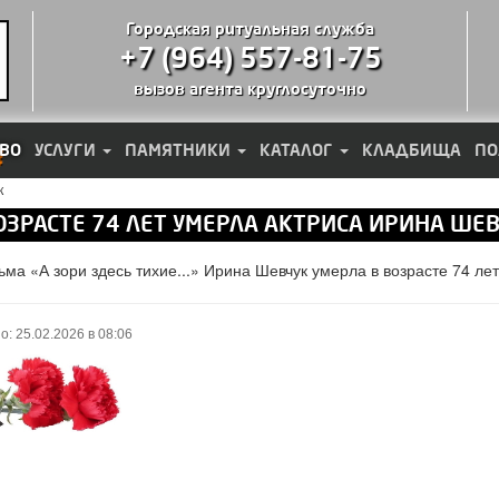
Городская ритуальная служба
+7 (964) 557-81-75
вызов агента круглосуточно
ВО
УСЛУГИ
ПАМЯТНИКИ
КАТАЛОГ
КЛАДБИЩА
ПО
к
ОЗРАСТЕ 74 ЛЕТ УМЕРЛА АКТРИСА ИРИНА ШЕ
ма «А зори здесь тихие...» Ирина Шевчук умерла в возрасте 74 лет
о: 25.02.2026 в 08:06