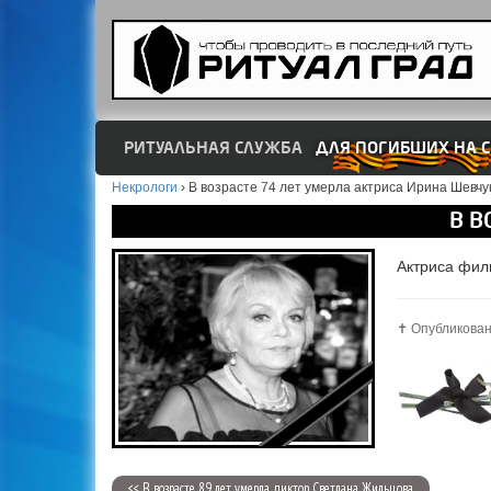
РИТУАЛЬНАЯ СЛУЖБА
ДЛЯ ПОГИБШИХ НА С
Некрологи
›
В возрасте 74 лет умерла актриса Ирина Шевчу
В В
Актриса филь
✝️ Опубликован
<< В возрасте 89 лет умерла диктор Светлана Жильцова