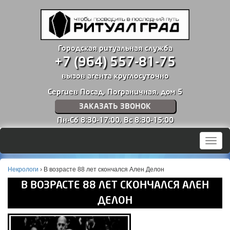
Городская ритуальная служба
+7 (964) 557-81-75
вызов агента круглосуточно
Сергиев Посад, Пограничная, дом 5
ЗАКАЗАТЬ ЗВОНОК
Пн-Сб 8:30-17:00,
Вс 8:30-15:00
Мен
Некрологи
›
В возрасте 88 лет скончался Ален Делон
В ВОЗРАСТЕ 88 ЛЕТ СКОНЧАЛСЯ АЛЕН
ДЕЛОН