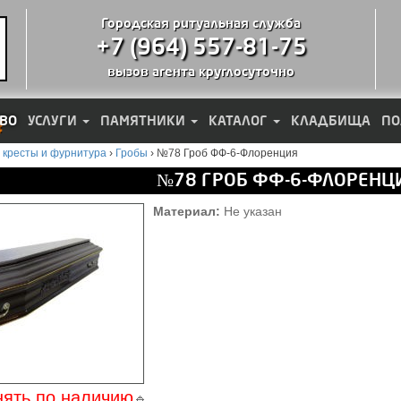
Городская ритуальная служба
+7 (964) 557-81-75
вызов агента круглосуточно
ВО
УСЛУГИ
ПАМЯТНИКИ
КАТАЛОГ
КЛАДБИЩА
ПО
 кресты и фурнитура
›
Гробы
›
№78 Гроб ФФ-6-Флоренция
№78 ГРОБ ФФ-6-ФЛОРЕНЦ
Материал:
Не указан
нять по наличию
🔹