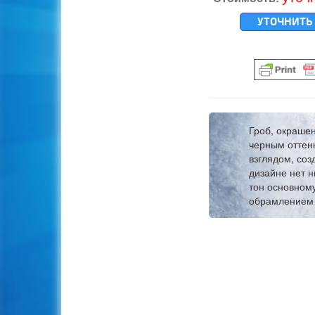
УТОЧНИТЬ
Гроб, окрашен
черным оттен
взглядом, соз
дизайне нет н
тон основному
обрамлением п