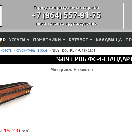
Городская ритуальная служба
+7 (964) 557-81-75
вызов агента круглосуточно
ВО
УСЛУГИ
ПАМЯТНИКИ
КАТАЛОГ
КЛАДБИЩА
ПО
 кресты и фурнитура
›
Гробы
›
№89 Гроб ФС-4-Стандарт
№89 ГРОБ ФС-4-СТАНДАР
Материал:
Не указан
15000
:
руб.