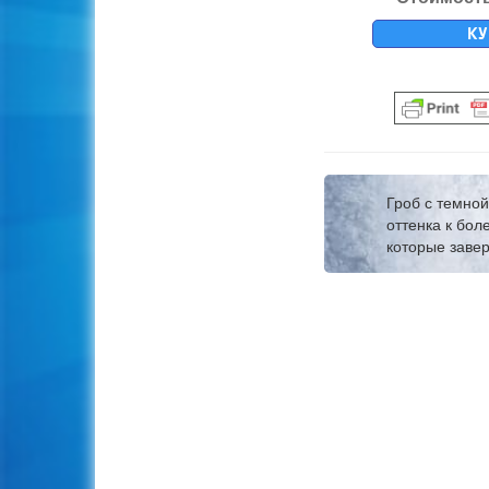
КУ
Гроб с темно
оттенка к бол
которые заве