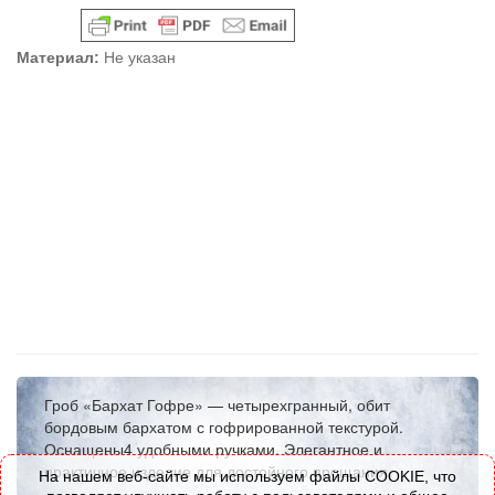
Материал:
Не указан
Гроб «Бархат Гофре» — четырехгранный, обит
бордовым бархатом с гофрированной текстурой.
Оснащены4 удобными ручками. Элегантное и
практичное изделие для достойного прощания.
На нашем веб-сайте мы используем файлы COOKIE, что