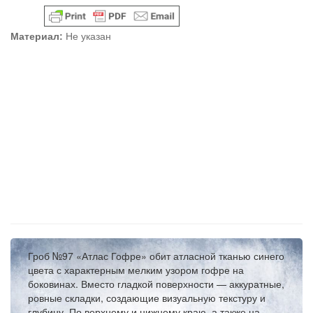
Материал:
Не указан
Гроб №97 «Атлас Гофре» обит атласной тканью синего
цвета с характерным мелким узором гофре на
боковинах. Вместо гладкой поверхности — аккуратные,
ровные складки, создающие визуальную текстуру и
глубину. По верхнему и нижнему краю, а также на