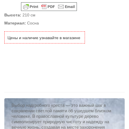
Высота:
210 см
Материал:
Сосна
Цены и наличие узнавайте в магазине
Выбор надгробного креста — это важный шаг в
сохранении светлой памяти об ушедшем близком
человеке. В православной культуре дерево
символизирует природную чистоту и надежду на
вечную жизнь, создавая на месте захоронения