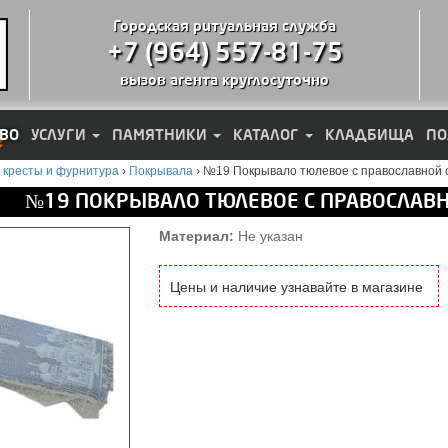
Городская ритуальная служба
+7 (964) 557-81-75
вызов агента круглосуточно
ВО
УСЛУГИ
ПАМЯТНИКИ
КАТАЛОГ
КЛАДБИЩА
ПО
 кресты и фурнитура
›
Покрывала
›
№19 Покрывало тюлевое с православной 
№19 ПОКРЫВАЛО ТЮЛЕВОЕ С ПРАВОСЛАВ
Материал:
Не указан
Цены и наличие узнавайте в магазине