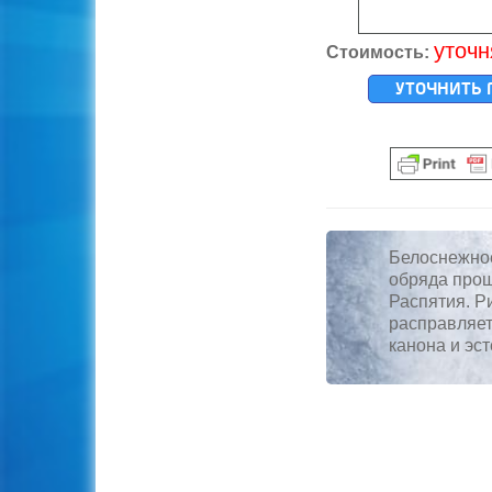
уточн
Стоимость:
УТОЧНИТЬ 
Белоснежное
обряда прощ
Распятия. Р
расправляет
канона и эс