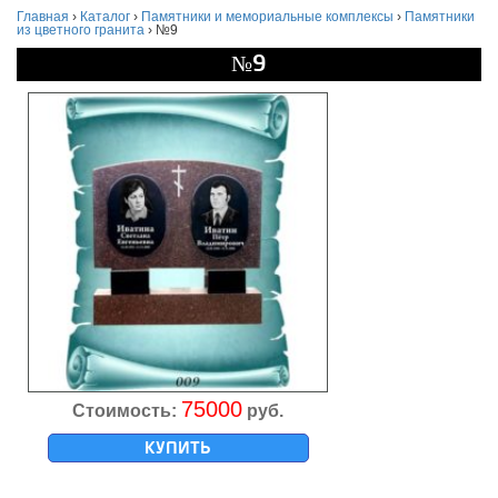
Главная
›
Каталог
›
Памятники и мемориальные комплексы
›
Памятники
из цветного гранита
›
№9
№9
75000
Стоимость:
руб.
КУПИТЬ