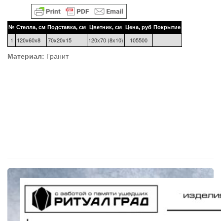
№
Стелла, см
Подставка, см
Цветник, см
Цена, руб
Покрытие
1
120х60х8
70х20х15
120х70 (8х10)
105500
Материал:
Гранит