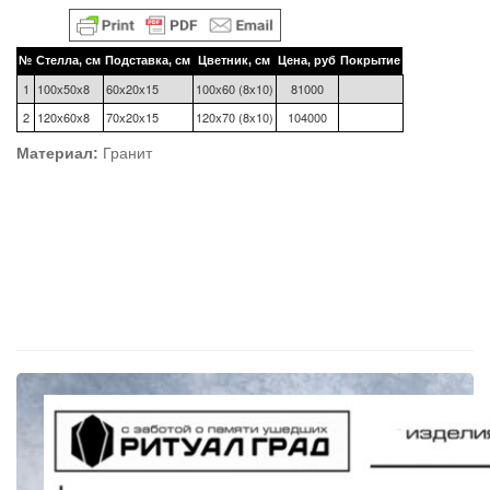
№
Стелла, см
Подставка, см
Цветник, см
Цена, руб
Покрытие
1
100х50х8
60х20х15
100х60 (8х10)
81000
2
120х60х8
70х20х15
120х70 (8х10)
104000
Материал:
Гранит