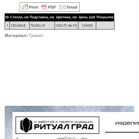
№
Стелла, см
Подставка, см
Цветник, см
Цена, руб
Покрытие
1
120х60х8
70х20х15
120х70 (8х10)
124000
Материал:
Гранит