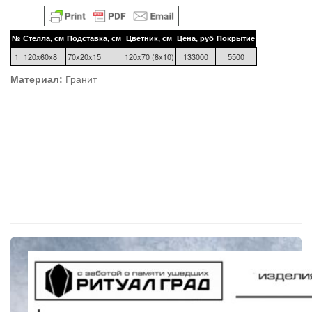
№
Стелла, см
Подставка, см
Цветник, см
Цена, руб
Покрытие
1
120х60х8
70х20х15
120х70 (8х10)
133000
5500
Материал:
Гранит