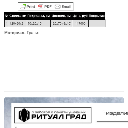
№
Стелла, см
Подставка, см
Цветник, см
Цена, руб
Покрытие
1
120х60х8
70х20х15
120х70 (8х10)
117000
Материал:
Гранит