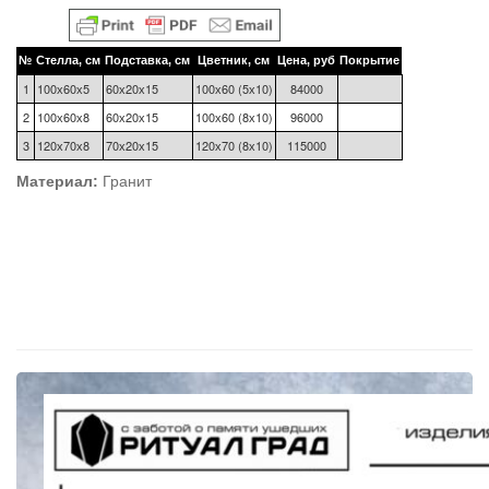
№
Стелла, см
Подставка, см
Цветник, см
Цена, руб
Покрытие
1
100х60х5
60х20х15
100х60 (5х10)
84000
2
100х60х8
60х20х15
100х60 (8х10)
96000
3
120х70х8
70х20х15
120х70 (8х10)
115000
Материал:
Гранит