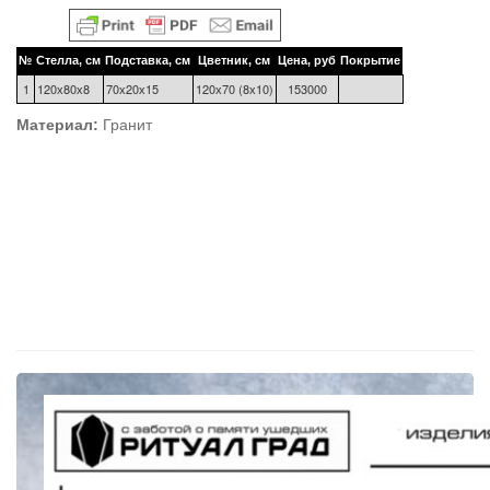
№
Стелла, см
Подставка, см
Цветник, см
Цена, руб
Покрытие
1
120х80х8
70х20х15
120х70 (8х10)
153000
Материал:
Гранит