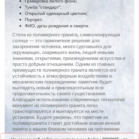
Гравировка белого фона;
Тумба "стандарт";
Открытый одинарный цветник;
Портрет;
ФИО, даты рождения и смерти.
Стела из полимерного гранита, символизирующая
солнце — это гармоничное решение для
захоронения человека, много сделавшего для
окружающих, озарившего жизнь людей новыми
знаниями, открытиями, произведениями искусства и
просто добрым отношением. Одним из главных
преимуществ полимерного гранита является его
устойчивость к атмосферным воздействиям и
механическим повреждениям: памятник будет
выглядеть новым и привлекательным всю
продолжительность своего существования.
Благодаря использованию современных технологий
монумент из полимерного гранита легко
транспортируется и монтируется на месте
установки. Будьте уверены, что памятник из
полимергранита станет достойным знаком вечной
памяти о вашем близком человеке на протяжении
многих лет.