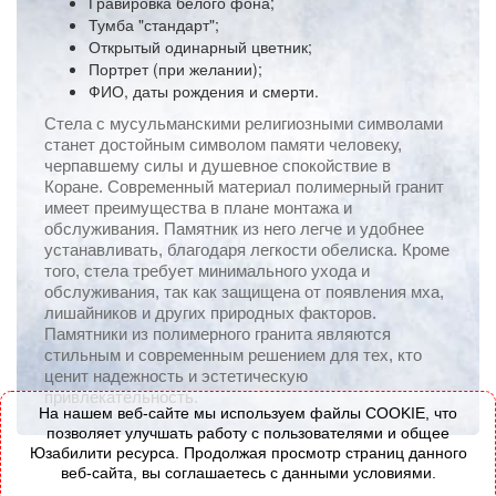
Гравировка белого фона;
Тумба "стандарт";
Открытый одинарный цветник;
Портрет (при желании);
ФИО, даты рождения и смерти.
Стела с мусульманскими религиозными символами
станет достойным символом памяти человеку,
черпавшему силы и душевное спокойствие в
Коране. Современный материал полимерный гранит
имеет преимущества в плане монтажа и
обслуживания. Памятник из него легче и удобнее
устанавливать, благодаря легкости обелиска. Кроме
того, стела требует минимального ухода и
обслуживания, так как защищена от появления мха,
лишайников и других природных факторов.
Памятники из полимерного гранита являются
стильным и современным решением для тех, кто
ценит надежность и эстетическую
привлекательность.
На нашем веб-сайте мы используем файлы COOKIE, что
позволяет улучшать работу с пользователями и общее
Юзабилити ресурса. Продолжая просмотр страниц данного
веб-сайта, вы соглашаетесь с данными условиями.