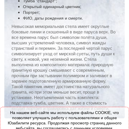
Тумба "стандарт";
Открытый одинарный цветник;
Портрет;
ФИО, даты рождения и смерти.
Невысокая мемориальная стела имеет округлые
боковые линии и скошенный в виде паруса верх. Во
все времена парус был символом полёта души,
высших устремлений человека, символ жажды
странствий и перемен. За последней чертой парус
символизирует уход от мирской суеты, путь души к
свету, к новой, уже неземной жизни. Стела
выполнена из композитного материала: природную
гранитную крошку смешивают с современным,
прочным при застывании полимером и заливают в
заранее подготовленную армированную форму.
Такой памятник имеет достоинства натурального
гранита, но при этом меньше весит, проще в
установке. Неотъемлемая часть комплекта:
подставка-тумба, цветник. А также в стоимость
входит портрет и гравировка дат жизни и смерти.
На нашем веб-сайте мы используем файлы COOKIE, что
позволяет улучшать работу с пользователями и общее
Юзабилити ресурса. Продолжая просмотр страниц данного
веб-сайта, вы соглашаетесь с данными условиями.