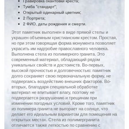
Гравировка окантовки креста;
Тумба "стандарт";
Открытый одинарный цветник;
2 Портрета;
2 ФИО, даты рождения и смерти.
Этот памятник выполнен в виде прямой стелы и
украшен объемным христианским крестом. Простая,
но при этом говорящая форма монумента позволяет
украсить им надгробие православного человека.
Выполнена стела из полимерного гранита. Это
современный материал, обладающий рядом
уникальных свойств и достоинств. Во-первых,
высокой прочностью и долговечностью: памятник
долго сохраняет свою первоначальную форму, не
подвергаясь воздействию внешних факторов. Во-
вторых, благодаря специальной обработке
материал не впитывает влагу, поэтому не
подвергается разрушению и трещинам при
изменении погодных условий. Кроме того, памятник
из полимера гранита не выгорает на солнце, что
делает его идеальным вариантом для помещения на
открытых местах. Стела из полимергранита
отличается также легкостью по сравнению с