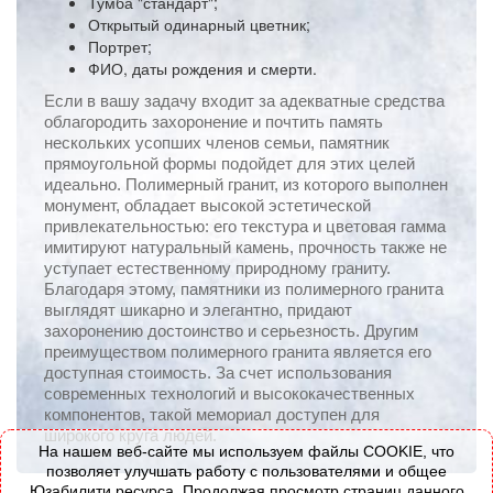
Тумба "стандарт";
Открытый одинарный цветник;
Портрет;
ФИО, даты рождения и смерти.
Если в вашу задачу входит за адекватные средства
облагородить захоронение и почтить память
нескольких усопших членов семьи, памятник
прямоугольной формы подойдет для этих целей
идеально. Полимерный гранит, из которого выполнен
монумент, обладает высокой эстетической
привлекательностью: его текстура и цветовая гамма
имитируют натуральный камень, прочность также не
уступает естественному природному граниту.
Благодаря этому, памятники из полимерного гранита
выглядят шикарно и элегантно, придают
захоронению достоинство и серьезность. Другим
преимуществом полимерного гранита является его
доступная стоимость. За счет использования
современных технологий и высококачественных
компонентов, такой мемориал доступен для
широкого круга людей.
На нашем веб-сайте мы используем файлы COOKIE, что
позволяет улучшать работу с пользователями и общее
Юзабилити ресурса. Продолжая просмотр страниц данного