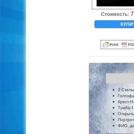
7
Стоимость:
КУПИ
2 Стелы
Голгофа
Крест H
Тумба 1
Открыты
Портрет
ФИО, да