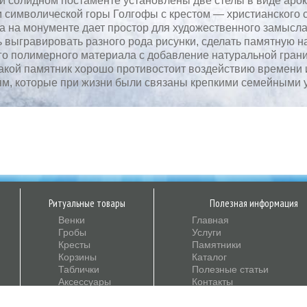
и солидном постаменте установлены две стелы в виде арок
 символической горы Голгофы с крестом — христианского 
а на монументе дает простор для художественного замысла:
 выгравировать разного рода рисунки, сделать памятную на
о полимерного материала с добавление натуральной грани
такой памятник хорошо противостоит воздействию времени 
м, которые при жизни были связаны крепкими семейными 
Ритуальные товары
Полезная информация
Венки
Главная
Гробы
Услуги
Кресты
Памятники
Корзины
Каталог
Таблички
Полезные статьи
Аксессуары
Контакты