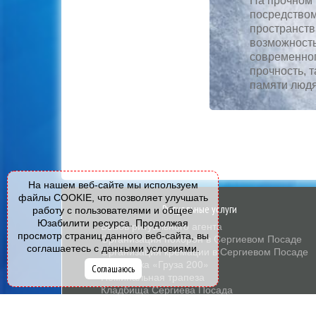
На прочном 
посредством
пространств
возможность
современног
прочность, 
памяти людя
На нашем веб-сайте мы используем
файлы COOKIE, что позволяет улучшать
Ритуальные услуги
работу с пользователями и общее
Юзабилити ресурса. Продолжая
Вызов ритуального агента
просмотр страниц данного веб-сайта, вы
Организация похорон в Сергиевом Посаде
соглашаетесь с данными условиями.
Организация кремации в Сергиевом Посаде
Перевозка «Груза 200»
Соглашаюсь
Поминальная трапеза
Кладбища Сергиева Посада