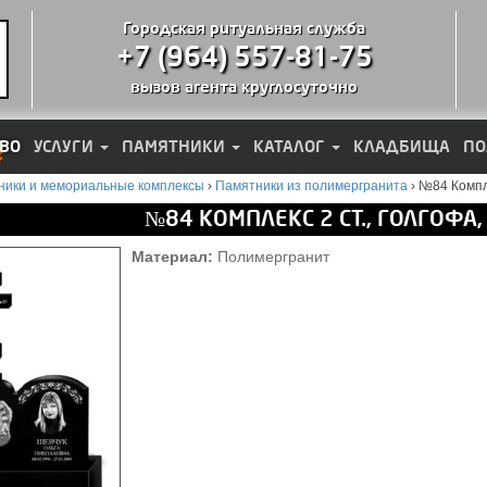
Городская ритуальная служба
+7 (964) 557-81-75
вызов агента круглосуточно
ВО
УСЛУГИ
ПАМЯТНИКИ
КАТАЛОГ
КЛАДБИЩА
ПО
ники и мемориальные комплексы
›
Памятники из полимергранита
›
№84 Компле
№84 КОМПЛЕКС 2 СТ., ГОЛГОФА,
Материал:
Полимергранит