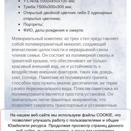
1 Стела 1000х450х100 мм;
Тумба 1500х300х300 мм;
Открытый двойной цветник либо 2 одинарных
открытых цветника;
Портреты;
ФИО, даты рождения и смерти.
Мемориальный комплекс из трех стел представляет
собой полимергранитный монолит, создающий
впечатление целостности и неразрывной связи
членов семьи. Он состоит из полимерной смолы и
гранитной крошки, что обеспечивает не только
красивый внешний вид, но и устойчивость к
воздействию внешних факторов, таких как дождь,
снег, солнце. Памятник из полимерного гранита
способен прослужить многие десятилетия, не теряя
своего первоначального вида. Плюсом памятника из
полимергранита является простота установки. Он
значительно легче гранитных монументов, что
позволяет сократить транспортные и установочные
расходы.
На нашем веб-сайте мы используем файлы COOKIE, что
позволяет улучшать работу с пользователями и общее
Юзабилити ресурса. Продолжая просмотр страниц данного
веб-сайта, вы соглашаетесь с данными условиями.