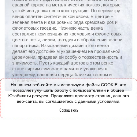
сварной каркас на металлических ножках, которые
устойчиво держат всю конструкцию. По периметру
венок оплетен синтетической хвоей. В центре –
зеленая лента и два ровных ряда кремовых роз и
фиолетовых гвоздик. Нижнюю часть венка
составляет композиция из кремовых и фиолетовых
цветов: розы, лилии, гвоздики в обрамлении зелени
папоротника. Изысканный дизайн этого венка
делает его достойным украшением на прощальной
церемонии, придавая ей особую торжественность и
значимость. Пусть каждый цветок в этом венке
станет ярким символом памяти и уважения к
ушедшему, наполняя сердца близких теплом и
утешением.
На нашем веб-сайте мы используем файлы COOKIE, что
позволяет улучшать работу с пользователями и общее
Юзабилити ресурса. Продолжая просмотр страниц данного
веб-сайта, вы соглашаетесь с данными условиями.
Соглашаюсь
© 2008-2026 - Все права защищены.