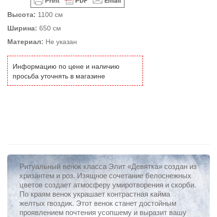
Высота:
1100 см
Ширина:
650 см
Материал:
Не указан
Информацию по цене и наличию
просьба уточнять в магазине
Ритуальный венок класса Элит «Девятка» создан из
хризантем и роз. Изящное сочетание белоснежных
цветов создает атмосферу умиротворения и скорби.
По краям венок украшает контрастная кайма
желтых гвоздик. Этот венок станет достойным
проявлением почтения усопшему и выразит вашу