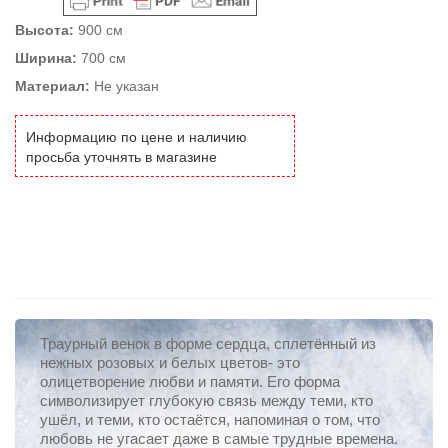
Высота:
900 см
Ширина:
700 см
Материал:
Не указан
Информацию по цене и наличию
просьба уточнять в магазине
Траурный венок в форме сердца, сплетённый из
нежных розовых и белых цветов- это
олицетворение любви и памяти. Его форма
символизирует глубокую связь между теми, кто
ушёл, и теми, кто остаётся, напоминая о том, что
любовь не угасает даже в самые трудные времена.