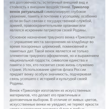
его долговечность, эстетичный внешний вид и
стойкость к внешним воздействиям.
Триколор
венок ритуальный
символизирует глубокое
уважение, память и почтение к усопшему, особенно
если он был связан с государственной службой,
армией, правоохранительными органами или
являлся искренним патриотом своей Родины.
Основное назначение траурного венка «Триколор»
— украшение места захоронения на кладбище во
время похоронных церемоний, поминовений и
памятных дат. Такой венок является не только
элементом траурного оформления, но и выражением
национальной гордости, символом единства и
памяти о тех, кто посвятил свою жизнь служению
стране. Использование цветов флага России
придает венку особую значимость, подчеркивая
связь усопшего с историей и культурой своей
Родины.
Венок «Триколор» изготовлен из искусственных
материалов, что делает его практичным и
долговечным выбором. В отличие от живых цветов,
искусственные венки не увядают, не теряют яркости
цвета и сохраняют аккуратный вид в любых