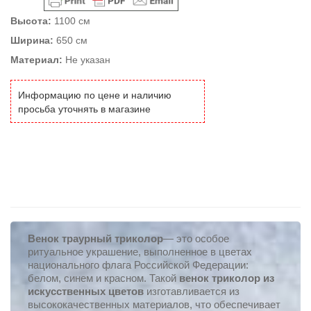
Высота:
1100 см
Ширина:
650 см
Материал:
Не указан
Информацию по цене и наличию
просьба уточнять в магазине
Венок траурный триколор
— это особое
ритуальное украшение, выполненное в цветах
национального флага Российской Федерации:
белом, синем и красном. Такой
венок триколор из
искусственных цветов
изготавливается из
высококачественных материалов, что обеспечивает