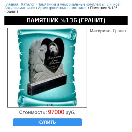
Главная
›
Каталог
›
Памятники и мемориальные комплексы
›
Личное:
Архив памятников
›
Архив гранитных памятников
›
Памятник №136
(гранит)
ПАМЯТНИК №136 (ГРАНИТ)
Материал:
Гранит
97000
Стоимость:
руб.
КУПИТЬ