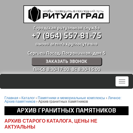
Городская ритуальная служба
+7 (964) 557-81-75
вызов агента круглосуточно
Сергиев Посад, Пограничная, дом 5
ЗАКАЗАТЬ ЗВОНОК
Пн-Сб 8:30-17:00,
Вс 8:30-15:00
Мен
Главная
›
Каталог
›
Памятники и мемориальные комплексы
›
Личное:
Архив памятников
›
Архив гранитных памятников
АРХИВ ГРАНИТНЫХ ПАМЯТНИКОВ
АРХИВ СТАРОГО КАТАЛОГА, ЦЕНЫ НЕ
АКТУАЛЬНЫ