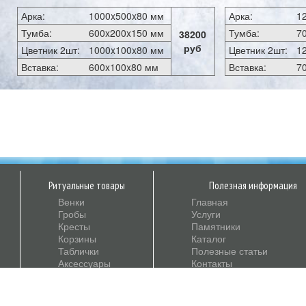
Арка:
1000x500x80 мм
Арка:
1
Тумба:
600x200x150 мм
Тумба:
7
38200
руб
Цветник 2шт:
1000x100x80 мм
Цветник 2шт:
1
Вставка:
600x100x80 мм
Вставка:
7
Ритуальные товары
Полезная информация
Венки
Главная
Гробы
Услуги
Кресты
Памятники
Корзины
Каталог
Таблички
Полезные статьи
Аксессуары
Контакты