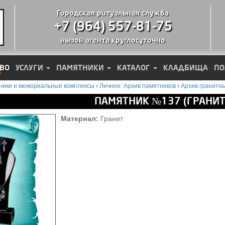
Городская ритуальная служба
+7 (964) 557-81-75
вызов агента круглосуточно
ВО
УСЛУГИ
ПАМЯТНИКИ
КАТАЛОГ
КЛАДБИЩА
ПО
ники и мемориальные комплексы
›
Личное: Архив памятников
›
Архив гранитн
ПАМЯТНИК №137 (ГРАНИТ
Материал:
Гранит