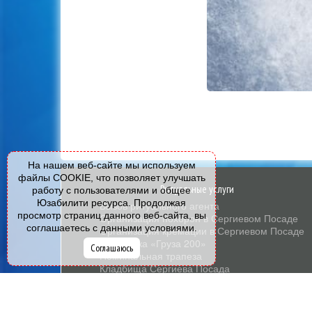
На нашем веб-сайте мы используем
файлы COOKIE, что позволяет улучшать
Ритуальные услуги
работу с пользователями и общее
Юзабилити ресурса. Продолжая
Вызов ритуального агента
просмотр страниц данного веб-сайта, вы
Организация похорон в Сергиевом Посаде
соглашаетесь с данными условиями.
Организация кремации в Сергиевом Посаде
Перевозка «Груза 200»
Соглашаюсь
Поминальная трапеза
Кладбища Сергиева Посада