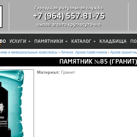
Городская ритуальная служба
+7 (964) 557-81-75
вызов агента круглосуточно
ВО
УСЛУГИ
ПАМЯТНИКИ
КАТАЛОГ
КЛАДБИЩА
ПО
ники и мемориальные комплексы
›
Личное: Архив памятников
›
Архив гранитн
ПАМЯТНИК №85 (ГРАНИТ
Материал:
Гранит