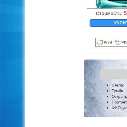
5
Стоимость:
КУПИ
Стела;
Тумба;
Открыты
Портрет
ФИО, да