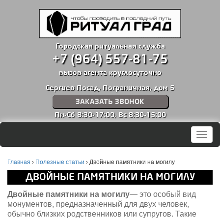
Городская ритуальная служба
+7 (964) 557-81-75
вызов агента круглосуточно
Сергиев Посад, Пограничная, дом 5
ЗАКАЗАТЬ ЗВОНОК
Пн-Сб 8:30-17:00,
Вс 8:30-15:00
Мен
Главная
›
Полезные статьи
›
Двойные памятники на могилу
ДВОЙНЫЕ ПАМЯТНИКИ НА МОГИЛУ
Двойные памятники на могилу
— это особый вид
монументов, предназначенный для двух человек,
обычно близких родственников или супругов. Такие