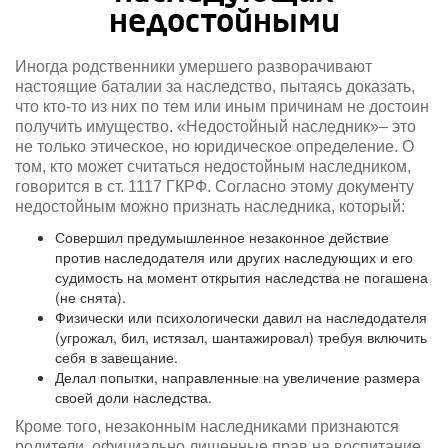
недостойными
Иногда родственники умершего разворачивают
настоящие баталии за наследство, пытаясь доказать,
что кто-то из них по тем или иным причинам не достоин
получить имущество. «Недостойный наследник»– это
не только этическое, но юридическое определение. О
том, кто может считаться недостойным наследником,
говорится в ст. 1117 ГКРФ. Согласно этому документу
недостойным можно признать наследника, который:
Совершил предумышленное незаконное действие
против наследодателя или других наследующих и его
судимость на момент открытия наследства не погашена
(не снята).
Физически или психологически давил на наследодателя
(угрожал, бил, истязал, шантажировал) требуя включить
себя в завещание.
Делал попытки, направленные на увеличение размера
своей доли наследства.
Кроме того, незаконным наследниками признаются
родители, официально лишенные прав на воспитание