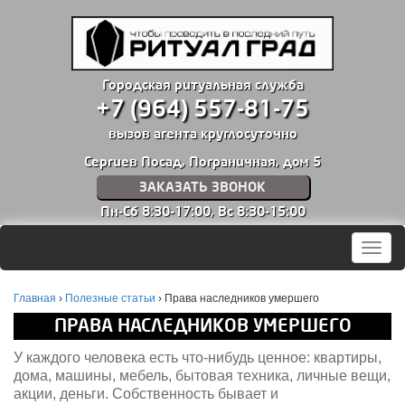
Городская ритуальная служба
+7 (964) 557-81-75
вызов агента круглосуточно
Сергиев Посад, Пограничная, дом 5
ЗАКАЗАТЬ ЗВОНОК
Пн-Сб 8:30-17:00,
Вс 8:30-15:00
Мен
Главная
›
Полезные статьи
›
Права наследников умершего
ПРАВА НАСЛЕДНИКОВ УМЕРШЕГО
У каждого человека есть что-нибудь ценное: квартиры,
дома, машины, мебель, бытовая техника, личные вещи,
акции, деньги. Собственность бывает и