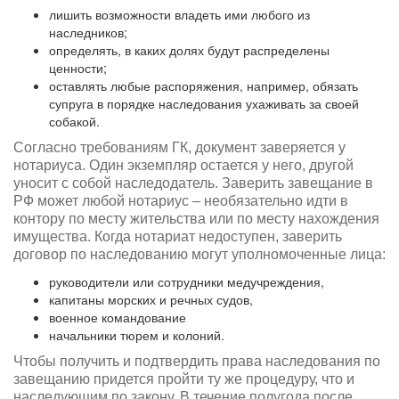
лишить возможности владеть ими любого из
наследников;
определять, в каких долях будут распределены
ценности;
оставлять любые распоряжения, например, обязать
супруга в порядке наследования ухаживать за своей
собакой.
Согласно требованиям ГК, документ заверяется у
нотариуса. Один экземпляр остается у него, другой
уносит с собой наследодатель. Заверить завещание в
РФ может любой нотариус – необязательно идти в
контору по месту жительства или по месту нахождения
имущества. Когда нотариат недоступен, заверить
договор по наследованию могут уполномоченные лица:
руководители или сотрудники медучреждения,
капитаны морских и речных судов,
военное командование
начальники тюрем и колоний.
Чтобы получить и подтвердить права наследования по
завещанию придется пройти ту же процедуру, что и
наследующим по закону. В течение полугода после