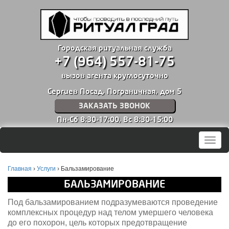
Городская ритуальная служба
+7 (964) 557-81-75
вызов агента круглосуточно
Сергиев Посад, Пограничная, дом 5
ЗАКАЗАТЬ ЗВОНОК
Пн-Сб 8:30-17:00,
Вс 8:30-15:00
Мен
Главная
›
Услуги
›
Бальзамирование
БАЛЬЗАМИРОВАНИЕ
Под бальзамированием подразумеваются проведение
комплексных процедур над телом умершего человека
до его похорон, цель которых предотвращение