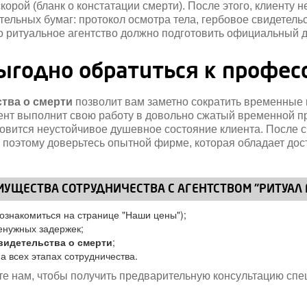
орой (бланк о констатации смерти). После этого, клиенту
ельных бумаг: протокол осмотра тела, гербовое свидетель
о ритуальное агентство должно подготовить официальный до
ыгодно обратиться к профес
ства о смерти
позволит вам заметно сократить временные и
агент выполнит свою работу в довольно сжатый временной 
вится неустойчивое душевное состояние клиента. После с
 поэтому доверьтесь опытной фирме, которая обладает до
УЩЕСТВА СОТРУДНИЧЕСТВА С АГЕНТСТВОМ "РИТУАЛ 
 ознакомиться на странице "Наши цены");
енужных задержек;
видетельства о смерти
;
а всех этапах сотрудничества.
ите нам, чтобы получить предварительную консультацию сп